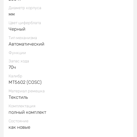
Диаметр корпуса
мм
Цвет циферблата
Черный
Тип механизма
Автоматический
Функции
Запас хода
70ч
Калибр
MT5602 (COSC)
Материал ремешка
Текстиль
Комплектация
полный комплект
Состояние
как новые