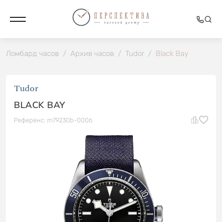
Ломбард часов
/
Архив часов
/
Tudor
/
Black Bay
Tudor
BLACK BAY
Референс: m79230b-0006