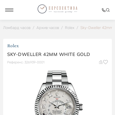
Ломбард часов
/
Архив часов
/
Rolex
/
Sky-Dweller 42mm W
Rolex
SKY-DWELLER 42MM WHITE GOLD
Референс: 326939-0001