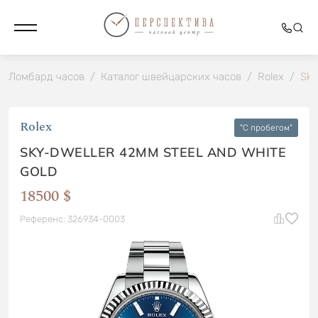
Ломбард часов
/
Каталог швейцарских часов
/
Rolex
/
Sky
Rolex
"C пробегом"
SKY-DWELLER 42MM STEEL AND WHITE
GOLD
18500 $
Референс: 326934-0003