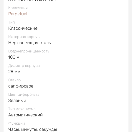
Коллекция
Perpetual
Тип
Классические
Материал корпуса
Нержавеющая сталь
Водонепроницаемость
100 м
Диаметр корпуса
28 мм
Стекло
сапфировое
Цвет циферблата
Зеленый
Тип механизма
Автоматический
Функции
Часы, минуты, секунды