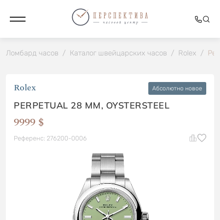
Ломбард часов
/
Каталог швейцарских часов
/
Rolex
/
Per
Rolex
Абсолютно новое
PERPETUAL 28 MM, OYSTERSTEEL
9999 $
Референс: 276200-0006