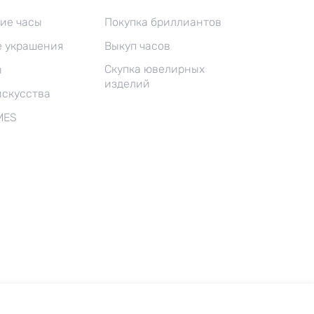
ие часы
Покупка бриллиантов
 украшения
Выкуп часов
Скупка ювелирных
ы
изделий
искусства
MES