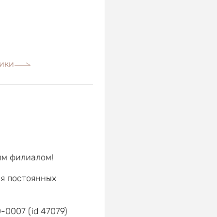
ики
им филиалом!
ля постоянных
е
-0007 (id 47079)