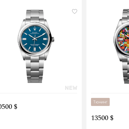
Тюнинг
0500 $
13500 $