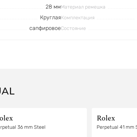
28 мм
Материал ремешка
Круглая
Комплектация
сапфировое
Состояние
UAL
olex
Rolex
rpetual 36 mm Steel
Perpetual 41 mm 