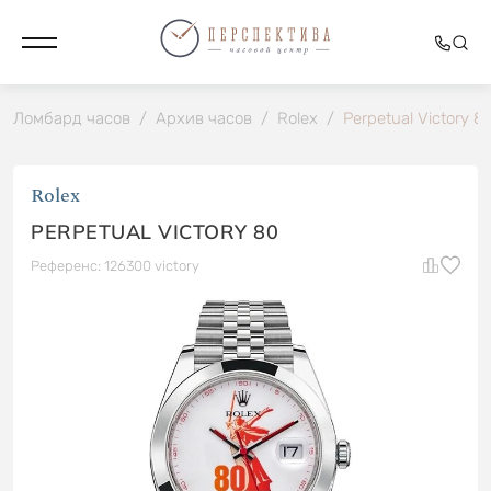
Ломбард часов
/
Архив часов
/
Rolex
/
Perpetual Victory 8
Rolex
PERPETUAL VICTORY 80
Референс: 126300 victory