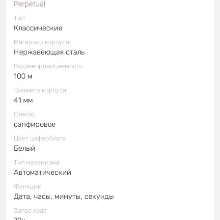
Perpetual
Тип
Классические
Материал корпуса
Нержавеющая сталь
Водонепроницаемость
100 м
Диаметр корпуса
41 мм
Стекло
сапфировое
Цвет циферблата
Белый
Тип механизма
Автоматический
Функции
Дата, часы, минуты, секунды
Запас хода