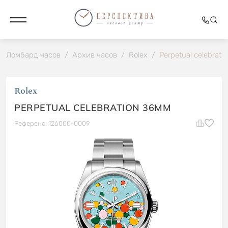
Ломбард часов
/
Архив часов
/
Rolex
/
Perpetual celebrat
Rolex
PERPETUAL CELEBRATION 36MM
Референс: 126000-0009