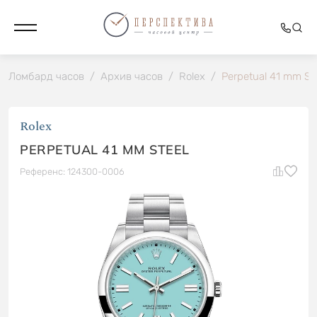
Ломбард часов
/
Архив часов
/
Rolex
/
Perpetual 41 mm St
Rolex
PERPETUAL 41 MM STEEL
Референс: 124300-0006