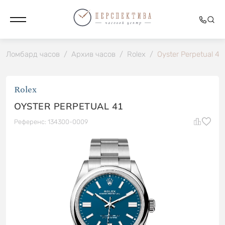
Ломбард часов
/
Архив часов
/
Rolex
/
Oyster Perpetual 41
Rolex
OYSTER PERPETUAL 41
Референс: 134300-0009