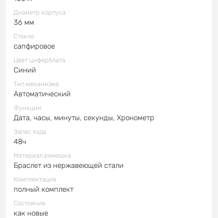
Диаметр корпуса
36 мм
Стекло
сапфировое
Цвет циферблата
Синий
Тип механизма
Автоматический
Функции
Дата, часы, минуты, секунды, Хронометр
Запас хода
48ч
Материал ремешка
Браслет из нержавеющей стали
Комплектация
полный комплект
Состояние
как новые