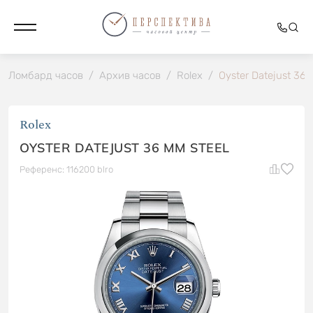
Ломбард часов
/
Архив часов
/
Rolex
/
Oyster Datejust 36
Rolex
OYSTER DATEJUST 36 MM STEEL
Референс: 116200 blro