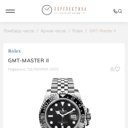
Ломбард часов
/
Архив часов
/
Rolex
/
GMT-Master II
Rolex
GMT-MASTER II
Референс: 126710GRNR-0003