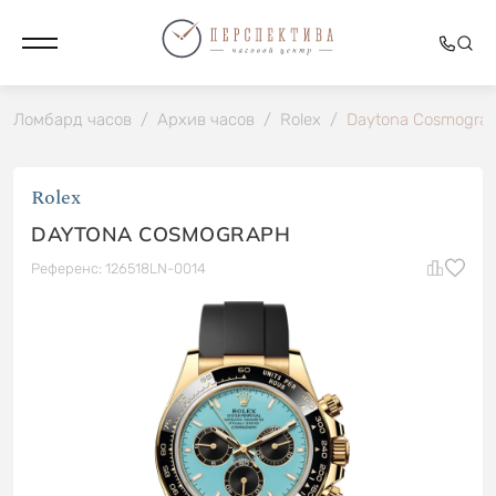
Ломбард часов
/
Архив часов
/
Rolex
/
Daytona Cosmogra
Rolex
DAYTONA COSMOGRAPH
Референс: 126518LN-0014