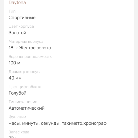
Daytona
Тип
Спортивные
Цвет корпуса
Золотой
Материал корпуса
18-к Желтое золото
Водонепроницаемость
100 м
Диаметр корпуса
40 мм
Цвет циферблата
Голубой
Тип механизма
Автоматический
Функции
Часы, минуты, секунды, тахиметр,хронограф
Запас хода