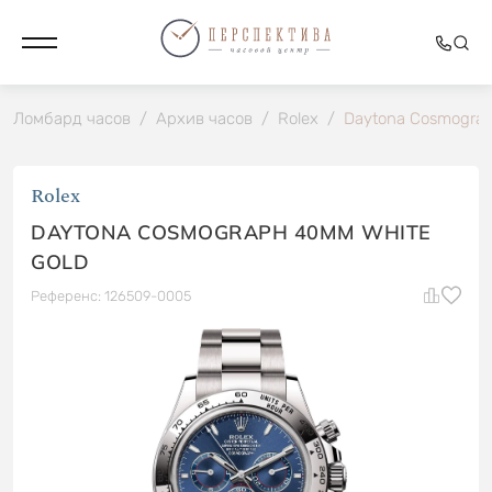
Ломбард часов
/
Архив часов
/
Rolex
/
Daytona Cosmograp
Rolex
DAYTONA COSMOGRAPH 40MM WHITE
GOLD
Референс: 126509-0005