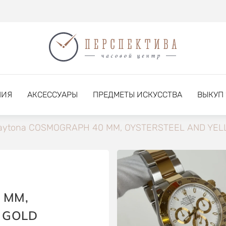
НИЯ
АКСЕССУАРЫ
ПРЕДМЕТЫ ИСКУССТВА
ВЫКУП
aytona COSMOGRAPH 40 MM, OYSTERSTEEL AND YEL
 MM,
 GOLD