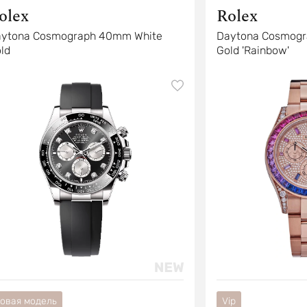
olex
Rolex
ytona Cosmograph 40mm White
Daytona Cosmogr
ld
Gold 'Rainbow'
овая модель
Vip