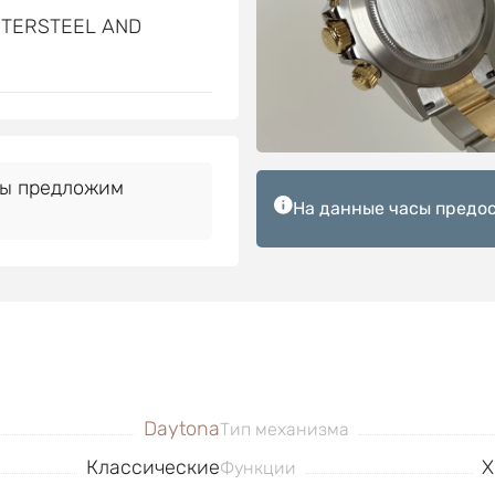
STERSTEEL AND
Мы предложим
На данные часы предос
Daytona
Тип механизма
Классические
Х
Функции