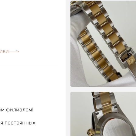
ики
им филиалом!
ля постоянных
е