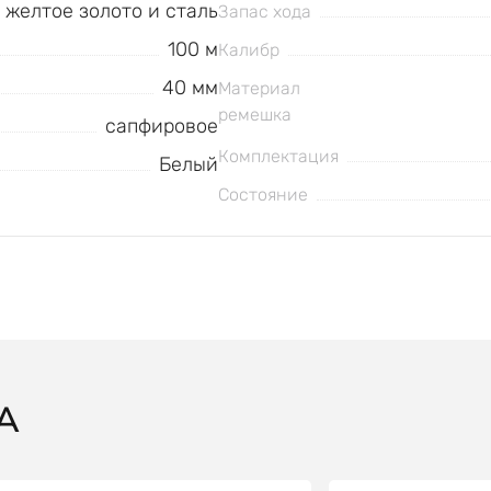
к желтое золото и сталь
Запас хода
100 м
Калибр
40 мм
Материал
ремешка
сапфировое
Комплектация
Белый
Состояние
A