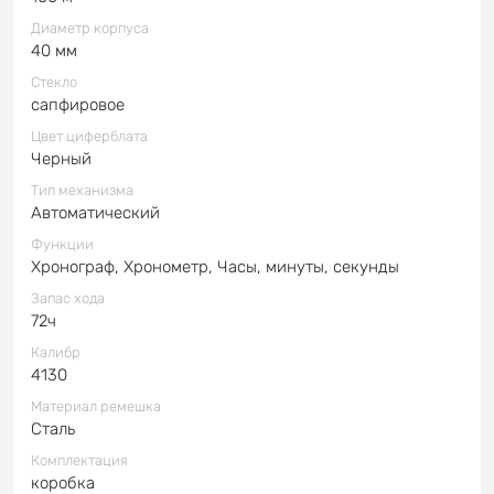
Диаметр корпуса
40 мм
Стекло
сапфировое
Цвет циферблата
Черный
Тип механизма
Автоматический
Функции
Хронограф, Хронометр, Часы, минуты, секунды
Запас хода
72ч
Калибр
4130
Материал ремешка
Сталь
Комплектация
коробка