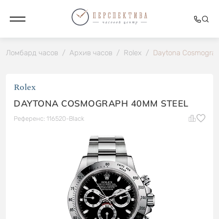
Ломбард часов
/
Архив часов
/
Rolex
/
Daytona Cosmogra
Rolex
DAYTONA COSMOGRAPH 40MM STEEL
Референс: 116520-Black