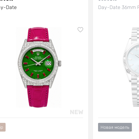
y-Date
Day-Date 36mm P
ip
Новая модель