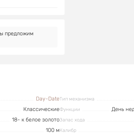
Мы предложим
Day-Date
Тип механизма
Классические
День нед
Функции
18- к белое золото
Запас хода
100 м
Калибр