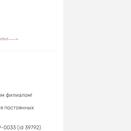
ики
им филиалом!
ля постоянных
е
0033 (id 39792)