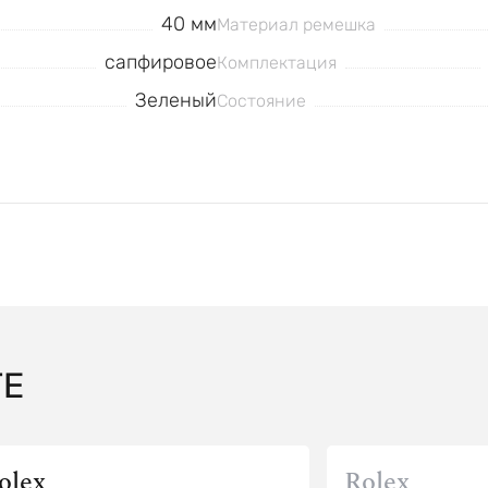
40 мм
Материал ремешка
сапфировое
Комплектация
Зеленый
Состояние
TE
olex
Rolex