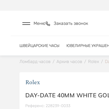
Меню
Заказать звонок
ШВЕЙЦАРСКИЕ ЧАСЫ
ЮВЕЛИРНЫЕ УКРАШЕ
Ломбард часов
/
Архив часов
/
Rolex
/
D
Rolex
DAY-DATE 40MM WHITE GO
Референс: 228239-0033