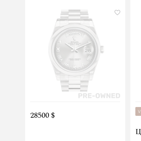
V
28500 $
Ц