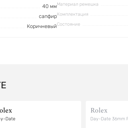
Материал ремешка
40 мм
Комплектация
сапфир
Состояние
Коричневый
TE
olex
Rolex
y-Date
Day-Date 36mm P