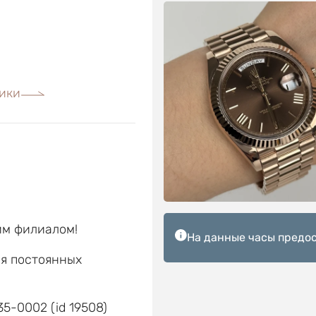
ики
им филиалом!
На данные часы предос
ля постоянных
е
5-0002 (id 19508)