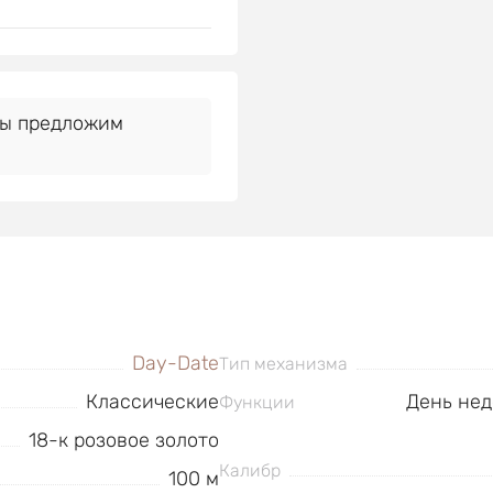
Мы предложим
Day-Date
Тип механизма
Классические
День нед
Функции
18-к розовое золото
Калибр
100 м