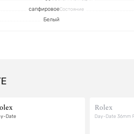
сапфировое
Состояние
Белый
TE
olex
Rolex
y-Date
Day-Date 36mm P