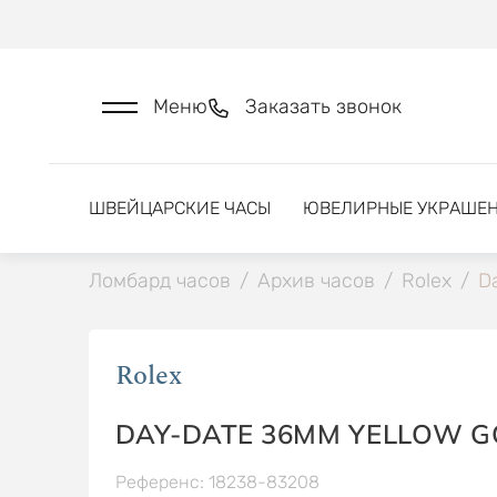
Меню
Заказать звонок
ШВЕЙЦАРСКИЕ ЧАСЫ
ЮВЕЛИРНЫЕ УКРАШЕ
Ломбард часов
/
Архив часов
/
Rolex
/
D
Rolex
DAY-DATE 36MM YELLOW G
Референс: 18238-83208