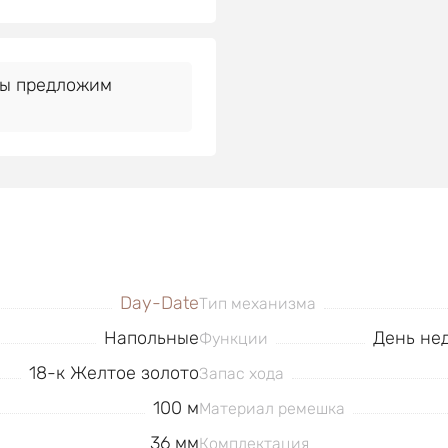
Мы предложим
Day-Date
Тип механизма
Напольные
День нед
Функции
18-к Желтое золото
Запас хода
100 м
Материал ремешка
36 мм
Комплектация