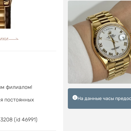
ики
им филиалом!
На данные часы предос
ля постоянных
е
3208 (id 46991)