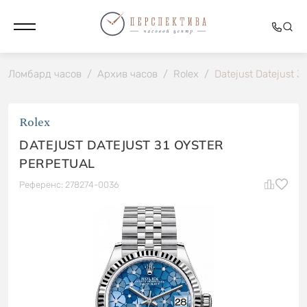
Ломбард часов
/
Архив часов
/
Rolex
/
Datejust Datejust 3
Rolex
DATEJUST DATEJUST 31 OYSTER
PERPETUAL
Референс: 278274-0036