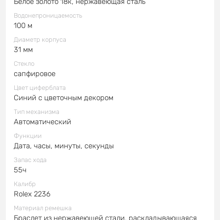
Белое золото 18к, нержавеющая сталь
Водонепроницаемость
100 м
Диаметр корпуса
31 мм
Стекло
сапфировое
Цвет циферблата
Синий с цветочным декором
Тип механизма
Автоматический
Функции
Дата, часы, минуты, секунды
Запас хода
55ч
Калибр
Rolex 2236
Материал ремешка
Браслет из нержавеющей стали, раскладывающаяся