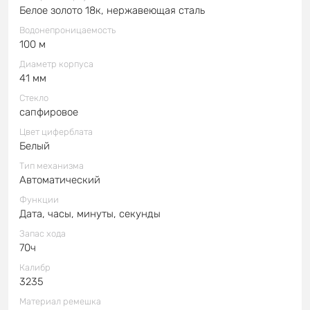
Белое золото 18к, нержавеющая сталь
Водонепроницаемость
100 м
Диаметр корпуса
41 мм
Стекло
сапфировое
Цвет циферблата
Белый
Тип механизма
Автоматический
Функции
Дата, часы, минуты, секунды
Запас хода
70ч
Калибр
3235
Материал ремешка