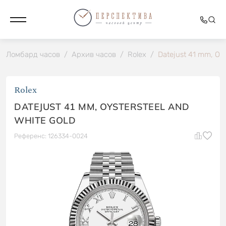
Ломбард часов
/
Архив часов
/
Rolex
/
Datejust 41 mm, Oys
Rolex
DATEJUST 41 MM, OYSTERSTEEL AND
WHITE GOLD
Референс: 126334-0024