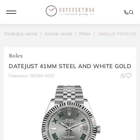
Ломбард часов
/
Архив часов
/
Rolex
/
Datejust 41mm Stee
Rolex
DATEJUST 41MM STEEL AND WHITE GOLD
Референс: 126334-0022