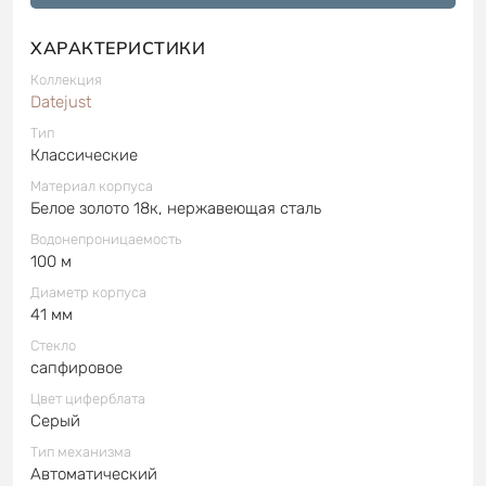
ХАРАКТЕРИСТИКИ
Коллекция
Datejust
Тип
Классические
Материал корпуса
Белое золото 18к, нержавеющая сталь
Водонепроницаемость
100 м
Диаметр корпуса
41 мм
Стекло
сапфировое
Цвет циферблата
Серый
Тип механизма
Автоматический