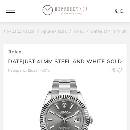
Ломбард часов
/
Архив часов
/
Rolex
/
Datejust 41mm Stee
Rolex
DATEJUST 41MM STEEL AND WHITE GOLD
Референс: 126334-0013