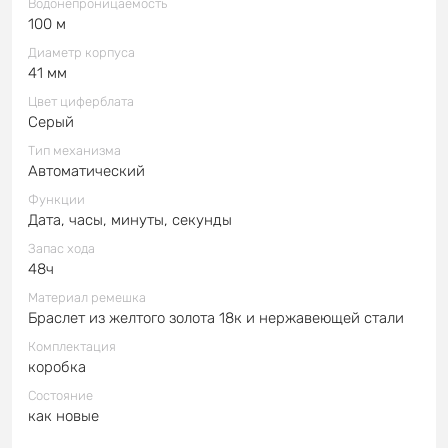
Водонепроницаемость
100 м
Диаметр корпуса
41 мм
Цвет циферблата
Серый
Тип механизма
Автоматический
Функции
Дата, часы, минуты, секунды
Запас хода
48ч
Материал ремешка
Браслет из желтого золота 18к и нержавеющей стали
Комплектация
коробка
Состояние
как новые