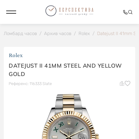
Ломбард часов
/
Архив часов
/
Rolex
/
Datejust II 41mm St
Rolex
DATEJUST II 41MM STEEL AND YELLOW
GOLD
Референс: 116333 Slate