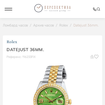
Ломбард часов
/
Архив часов
/
Rolex
/
Datejust 36mm.
Rolex
DATEJUST 36MM.
Референс: 116233FIX