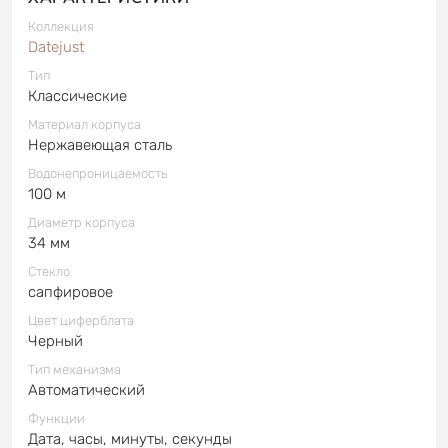
Коллекция
Datejust
Тип
Классические
Материал корпуса
Нержавеющая сталь
Водонепроницаемость
100 м
Диаметр корпуса
34 мм
Стекло
сапфировое
Цвет циферблата
Черный
Тип механизма
Автоматический
Функции
Дата, часы, минуты, секунды