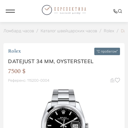
Ломбард часов
/
Каталог швейцарских часов
/
Rolex
/
Dat
Rolex
"C пробегом"
DATEJUST 34 MM, OYSTERSTEEL
7500 $
Референс: 115200-0004