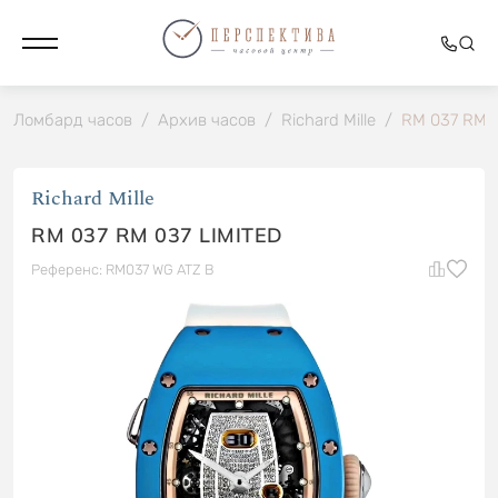
Ломбард часов
/
Архив часов
/
Richard Mille
/
RM 037 RM 0
Richard Mille
RM 037 RM 037 LIMITED
Референс: RM037 WG ATZ B