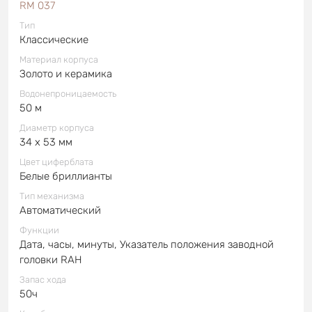
RM 037
Тип
Классические
Материал корпуса
Золото и керамика
Водонепроницаемость
50 м
Диаметр корпуса
34 x 53 мм
Цвет циферблата
Белые бриллианты
Тип механизма
Автоматический
Функции
Дата, часы, минуты, Указатель положения заводной
головки RAH
Запас хода
50ч