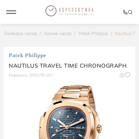
Ломбард часов
/
Архив часов
/
Patek Philippe
/
Nautilus Tr
Patek Philippe
NAUTILUS TRAVEL TIME CHRONOGRAPH
Референс: 5990/1R-001