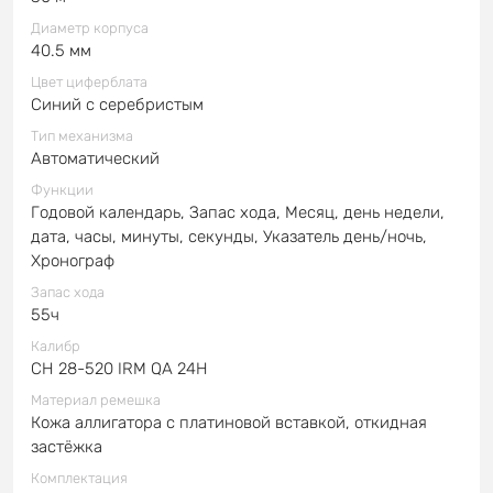
Диаметр корпуса
40.5 мм
Цвет циферблата
Синий с серебристым
Тип механизма
Автоматический
Функции
Годовой календарь, Запас хода, Месяц, день недели,
дата, часы, минуты, секунды, Указатель день/ночь,
Хронограф
Запас хода
55ч
Калибр
CH 28-520 IRM QA 24H
Материал ремешка
Кожа аллигатора с платиновой вставкой, откидная
застёжка
Комплектация