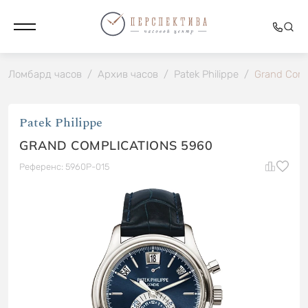
Ломбард часов
/
Архив часов
/
Patek Philippe
/
Grand Comp
Patek Philippe
GRAND COMPLICATIONS 5960
Референс: 5960P-015