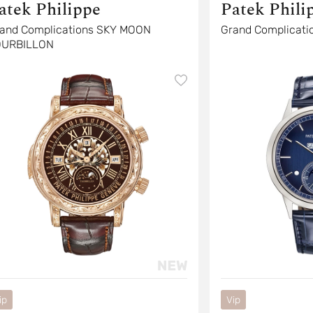
atek Philippe
Patek Phili
and Complications SKY MOON
Grand Complicati
OURBILLON
ip
Vip