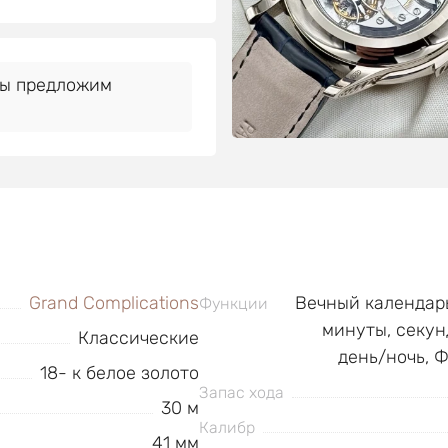
Мы предложим
Grand Complications
Вечный календарь,
Функции
минуты, секун
Классические
день/ночь, 
18- к белое золото
Запас хода
30 м
Калибр
41 мм