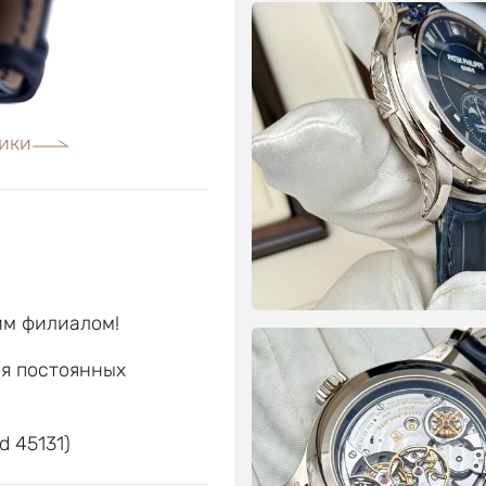
ики
им филиалом!
ля постоянных
е
d 45131)