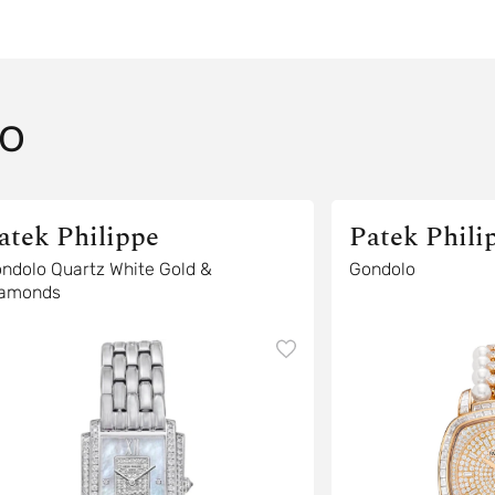
O
atek Philippe
Patek Phili
ndolo Quartz White Gold &
Gondolo
amonds