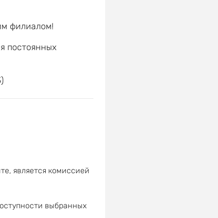
им филиалом!
ля постоянных
е
)
те, является комиссией
доступности выбранных