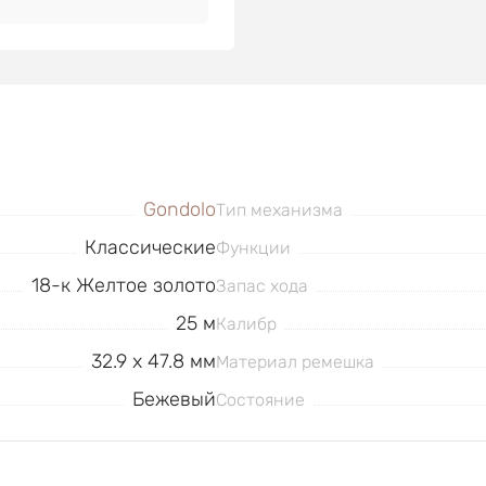
Gondolo
Тип механизма
Классические
Функции
18-к Желтое золото
Запас хода
25 м
Калибр
32.9 x 47.8 мм
Материал ремешка
Бежевый
Состояние