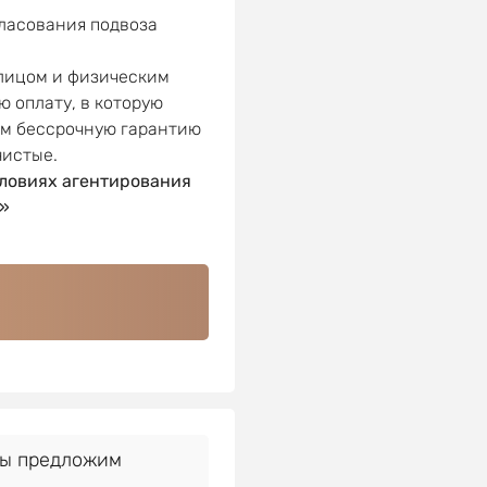
гласования подвоза
 лицом и физическим
ю оплату, в которую
ем бессрочную гарантию
чистые.
ловиях агентирования
»
Мы предложим