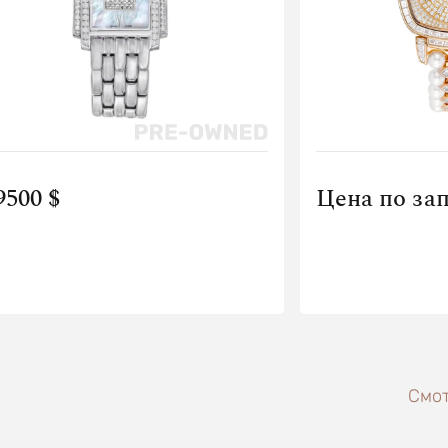
9500 $
Цена по за
Смот