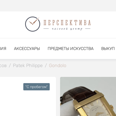
НИЯ
АКСЕССУАРЫ
ПРЕДМЕТЫ ИСКУССТВА
ВЫКУП
сов
/
Patek Philippe
/
Gondolo
"C пробегом"