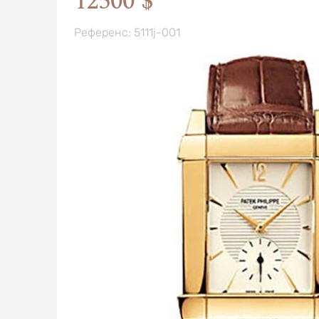
12500 $
Референс: 5111j-001