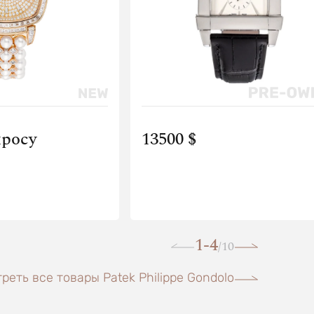
просу
13500 $
1-4
10
/
реть все товары Patek Philippe Gondolo