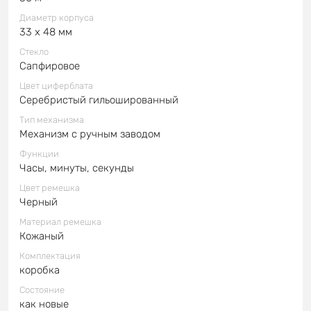
Диаметр корпуса
33 x 48 мм
Стекло
Сапфировое
Цвет циферблата
Серебристый гильошированный
Тип механизма
Механизм с ручным заводом
Функции
Часы, минуты, секунды
Цвет ремешка
Черный
Материал ремешка
Кожаный
Комплектация
коробка
Состояние
как новые