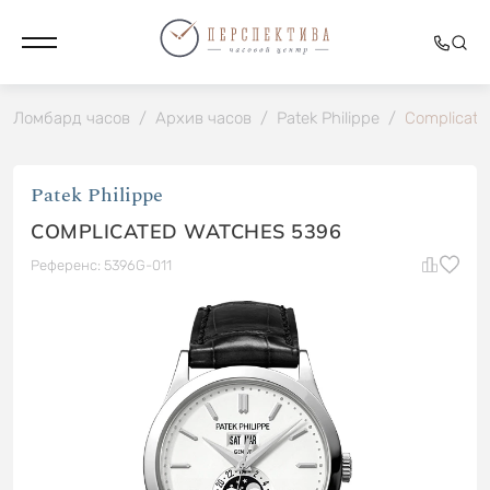
Ломбард часов
/
Архив часов
/
Patek Philippe
/
Complicate
Patek Philippe
COMPLICATED WATCHES 5396
Референс: 5396G-011