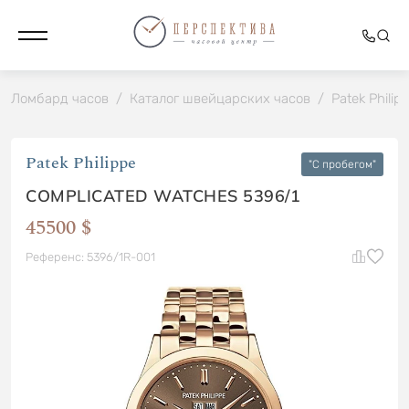
Ломбард часов
/
Каталог швейцарских часов
/
Patek Philip
Patek Philippe
"C пробегом"
COMPLICATED WATCHES 5396/1
45500 $
Референс: 5396/1R-001