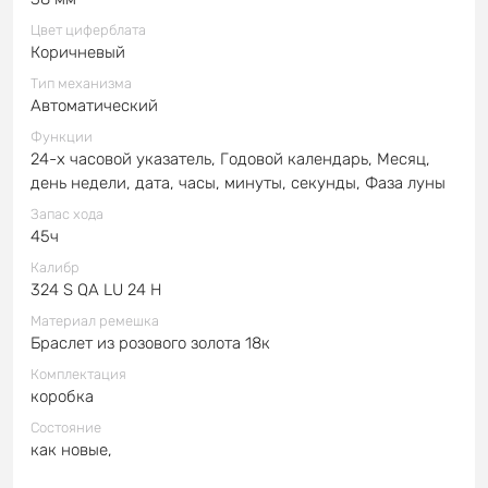
Цвет циферблата
Коричневый
Тип механизма
Автоматический
Функции
24-х часовой указатель, Годовой календарь, Месяц,
день недели, дата, часы, минуты, секунды, Фаза луны
Запас хода
45ч
Калибр
324 S QA LU 24 H
Материал ремешка
Браслет из розового золота 18к
Комплектация
коробка
Состояние
как новые,