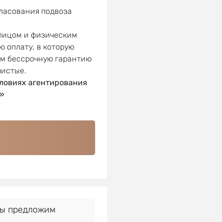
гласования подвоза
 лицом и физическим
ю оплату, в которую
ем бессрочную гарантию
чистые.
ловиях агентирования
»
Мы предложим