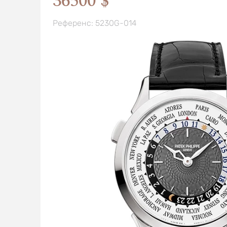
36500 $
Референс: 5230G-014