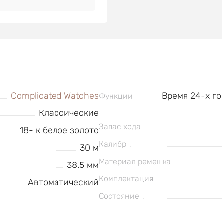
Complicated Watches
Время 24-х го
Функции
Классические
Запас хода
18- к белое золото
Калибр
30 м
Материал ремешка
38.5 мм
Комплектация
Автоматический
Состояние