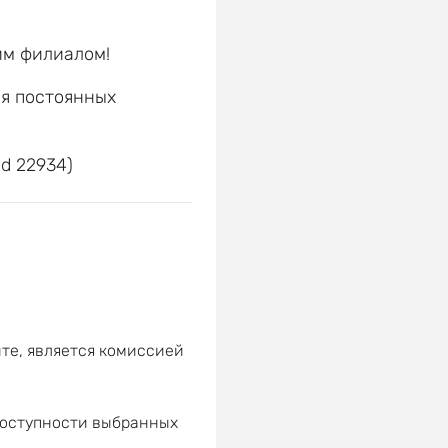
им филиалом!
ля постоянных
е
id 22934)
те, является комиссией
доступности выбранных