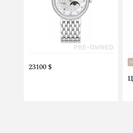
Н
23100 $
Ц