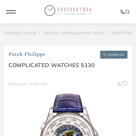
Ломбард часов
/
Каталог швейцарских часов
/
Patek Philip
Patek Philippe
"C пробегом"
COMPLICATED WATCHES 5130
Референс: 5130G-001