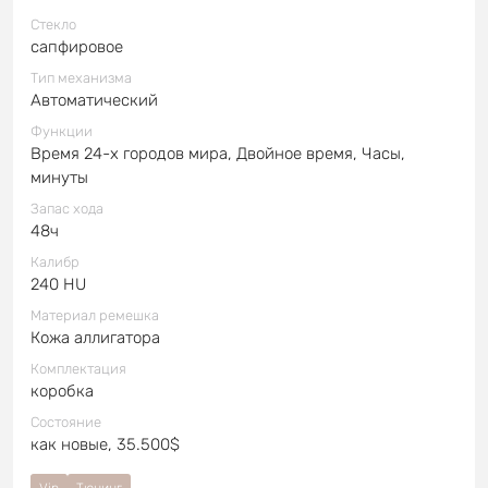
Стекло
сапфировое
Тип механизма
Автоматический
Функции
Время 24-х городов мира, Двойное время, Часы,
минуты
Запас хода
48ч
Калибр
240 HU
Материал ремешка
Кожа аллигатора
Комплектация
коробка
Состояние
как новые, 35.500$
Vip
Тюнинг