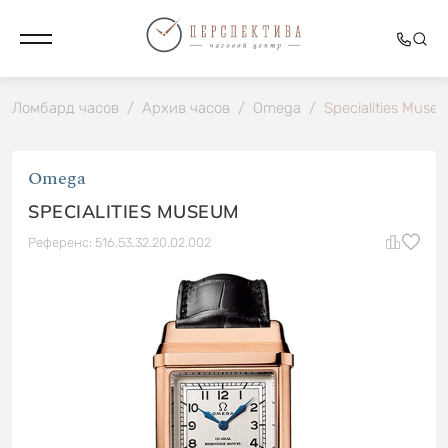
Ломбард часов
/
Архив часов
/
Omega
/
Specialities Muse
Omega
SPECIALITIES MUSEUM
Референс: 516.53.32.20.02.002