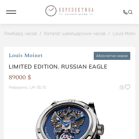
Ломбард часов
/
Каталог швейцарских часов
/
Louis Moinet
Louis Moinet
Абсолютно новое
LIMITED EDITION. RUSSIAN EAGLE
89000 $
Референс: LM-35.70