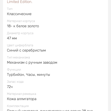
Limited Edition.
Тип
Классические
Материал корпуса
18- к белое золото
Диаметр корпуса
47 мм
Цвет циферблата
Синий с серебристым
Тип механизма
Механизм с ручным заводом
Функции
Турбийон, Часы, минуты
Запас хода
72ч
Материал ремешка
Кожа аллигатора
Комплектация
Полный комплект, лимитированная серия 28 экз.