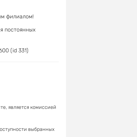
им филиалом!
ля постоянных
е
00 (id 331)
те, является комиссией
доступности выбранных