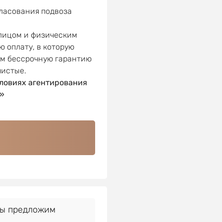
гласования подвоза
 лицом и физическим
ю оплату, в которую
ем бессрочную гарантию
чистые.
ловиях агентирования
»
Мы предложим