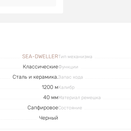
SEA-DWELLER
Тип механизма
Классические
Функции
Сталь и керамика.
Запас хода
1200 м
Калибр
40 мм
Материал ремешка
Сапфировое
Состояние
Черный