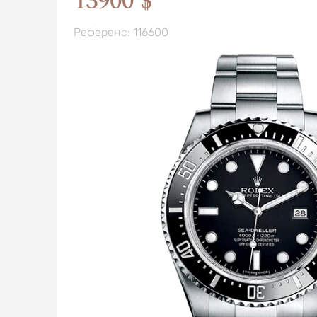
13900 $
Референс: 116600