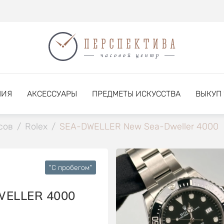
НИЯ
АКСЕССУАРЫ
ПРЕДМЕТЫ ИСКУССТВА
ВЫКУП
сов
/
Rolex
/
SEA-DWELLER New Sea-Dweller 4000
"C пробегом"
ELLER 4000