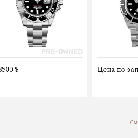
3500 $
Цена по за
См