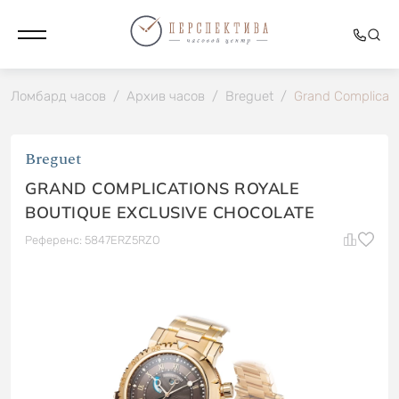
Ломбард часов
/
Архив часов
/
Breguet
/
Grand Complicati
Breguet
GRAND COMPLICATIONS ROYALE
BOUTIQUE EXCLUSIVE CHOCOLATE
Референс: 5847ERZ5RZO