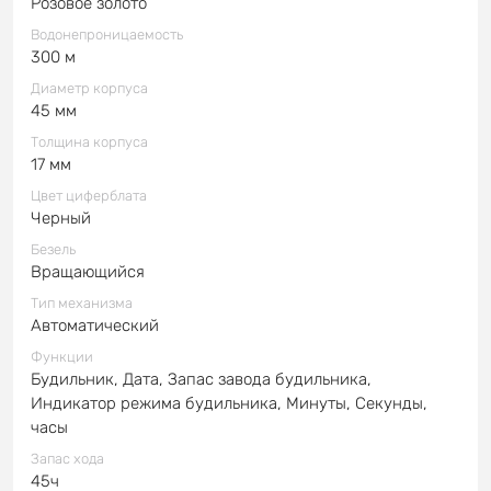
Розовое золото
Водонепроницаемость
300 м
Диаметр корпуса
45 мм
Толщина корпуса
17 мм
Цвет циферблата
Черный
Безель
Вращающийся
Тип механизма
Автоматический
Функции
Будильник, Дата, Запас завода будильника,
Индикатор режима будильника, Минуты, Секунды,
часы
Запас хода
45ч