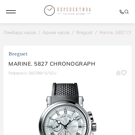
Ломбард часов
/
Архив часов
/
Breguet
/
Marine. 5827 Ch
Breguet
MARINE. 5827 CHRONOGRAPH
Референс: 5827BB/12/5ZU