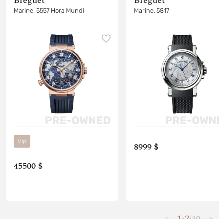
Breguet
Breguet
Marine. 5557 Hora Mundi
Marine. 5817
Vip
8999 $
45500 $
1-2
10