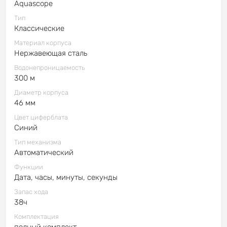
Aquascope
Тип
Классические
Материал корпуса
Нержавеющая сталь
Водонепроницаемость
300 м
Диаметр корпуса
46 мм
Цвет циферблата
Синий
Тип механизма
Автоматический
Функции
Дата, часы, минуты, секунды
Запас хода
38ч
Комплектация
полный комплект