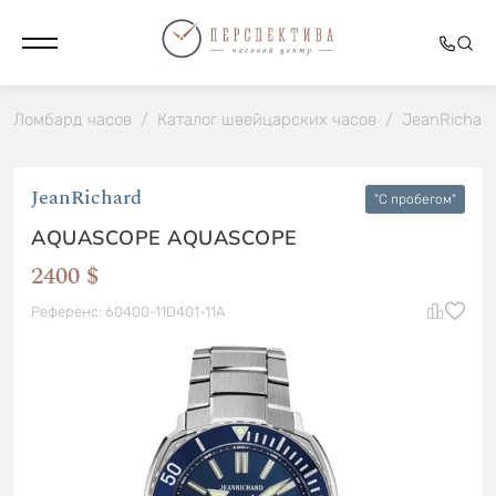
Ломбард часов
/
Каталог швейцарских часов
/
JeanRichar
JeanRichard
"C пробегом"
AQUASCOPE AQUASCOPE
2400 $
Референс: 60400-11D401-11A