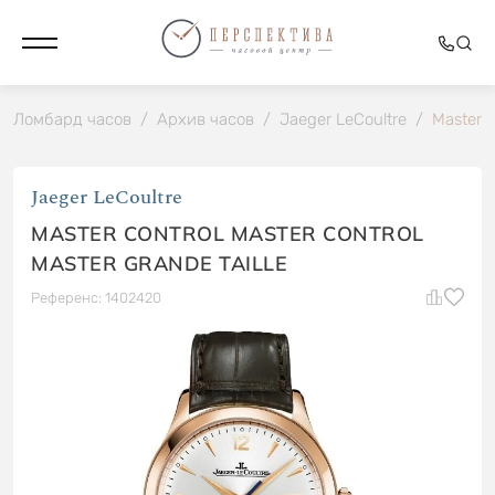
Ломбард часов
/
Архив часов
/
Jaeger LeCoultre
/
Master C
Jaeger LeCoultre
MASTER CONTROL MASTER CONTROL
MASTER GRANDE TAILLE
Референс: 1402420