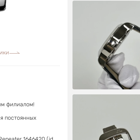
ики
им филиалом!
ля постоянных
е
Repeater 1646420 (id