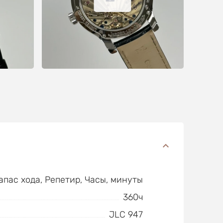
апас хода, Репетир, Часы, минуты
360ч
JLC 947