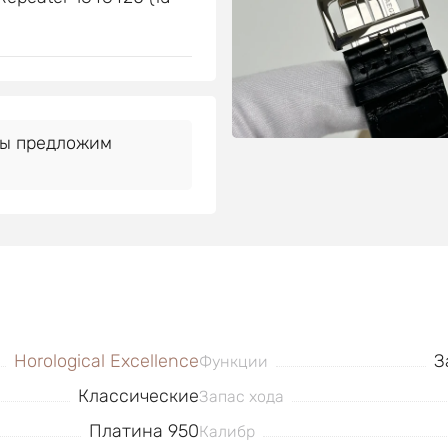
Мы предложим
Horological Excellence
З
Функции
Классические
Запас хода
Платина 950
Калибр