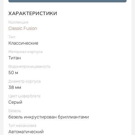
ХАРАКТЕРИСТИКИ
Коллекция
Classic Fusion
Тип
Классические
Материал корпуса
Титан
Водонепроницаемость
50 м
Диаметр корпуса
38 мм
Цвет циферблата
Серый
Безель
безель инкрустирован бриллиантами
Тип механизма
Автоматический