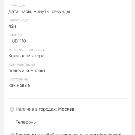
Функции
Дата, часы, минуты, секунды
Запас хода
42ч
Калибр
HUB1110
Материал ремешка
Кожа аллигатора
Комплектация
полный комплект
Состояние
как новые
Наличие в городах
:
Москва
Телефоны
:
Доставим в любой из городов с нашим филиалом!