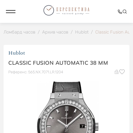
Ломбард часов
/
Архив часов
/
Hublot
/
Classic Fusion Au
Hublot
CLASSIC FUSION AUTOMATIC 38 MM
Референс: 565.NX.7071.LR.1204