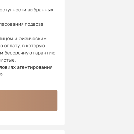
доступности выбранных
гласования подвоза
 лицом и физическим
ю оплату, в которую
ем бессрочную гарантию
чистые.
ловиях агентирования
»