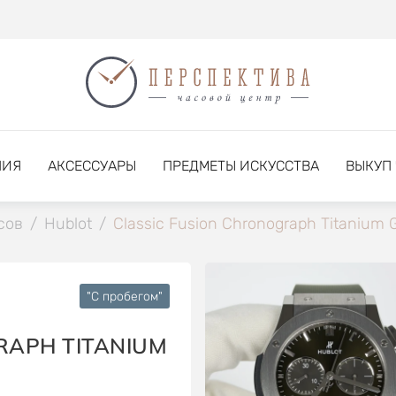
НИЯ
АКСЕССУАРЫ
ПРЕДМЕТЫ ИСКУССТВА
ВЫКУП
сов
/
Hublot
/
Classic Fusion Chronograph Titanium 
"C пробегом"
RAPH TITANIUM