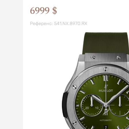
6999 $
Референс: 541.NX.8970.RX