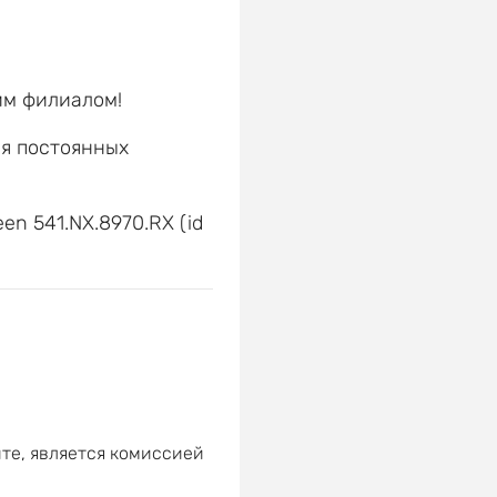
им филиалом!
ля постоянных
е
en 541.NX.8970.RX (id
те, является комиссией