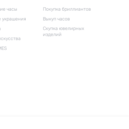
ие часы
Покупка бриллиантов
 украшения
Выкуп часов
Скупка ювелирных
ы
изделий
искусства
MES