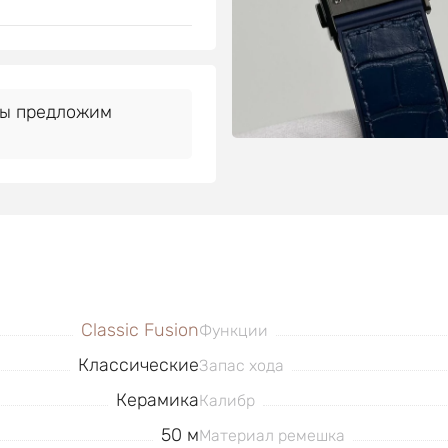
Мы предложим
Classic Fusion
Функции
Классические
Запас хода
Керамика
Калибр
50 м
Материал ремешка