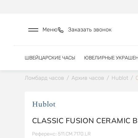
Меню
Заказать звонок
ШВЕЙЦАРСКИЕ ЧАСЫ
ЮВЕЛИРНЫЕ УКРАШЕ
Ломбард часов
/
Архив часов
/
Hublot
/
Hublot
CLASSIC FUSION CERAMIC B
Референс: 511.CM.7170.LR