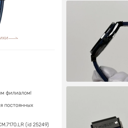
ики
им филиалом!
ля постоянных
е
M.7170.LR (id 25249)