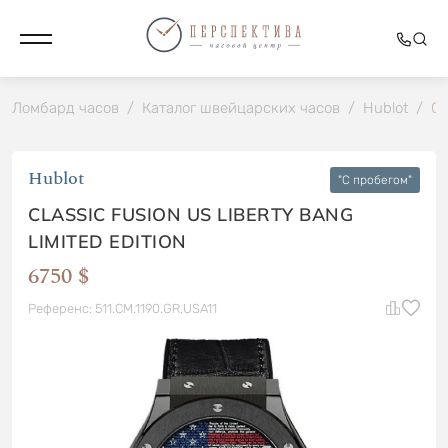
Ломбард часов
/
Каталог швейцарских часов
/
Hublot
/
Cl
Hublot
"C пробегом"
CLASSIC FUSION US LIBERTY BANG
LIMITED EDITION
6750 $
Референс: 511.CM.1190.GR.USA11