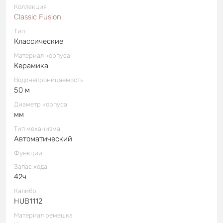
Коллекция
Classic Fusion
Тип
Классические
Материал корпуса
Керамика
Водонепроницаемость
50 м
Диаметр корпуса
мм
Тип механизма
Автоматический
Функции
Запас хода
42ч
Калибр
HUB1112
Материал ремешка