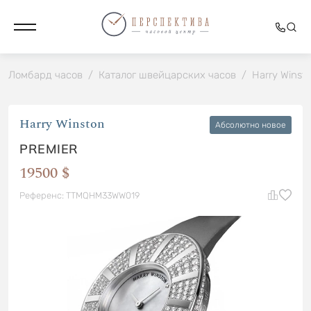
Ломбард часов
/
Каталог швейцарских часов
/
Harry Winst
Harry Winston
Абсолютно новое
PREMIER
19500 $
Референс: TTMQHM33WW019