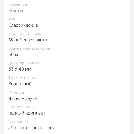
Коллекция
Premier
Тип
Классические
Материал корпуса
18- к белое золото
Водонепроницаемость
30 м
Диаметр корпуса
33 x 40 мм
Тип механизма
Кварцевый
Функции
Часы, минуты
Комплектация
полный комплект
Состояние
абсолютно новые. соч.