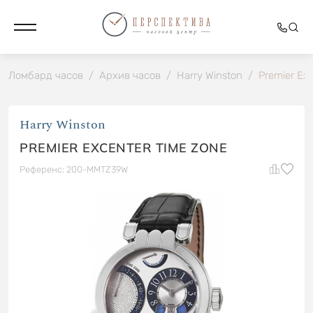
Ломбард часов
/
Архив часов
/
Harry Winston
/
Premier Ex
Harry Winston
PREMIER EXCENTER TIME ZONE
Референс: 200-MMTZ39W