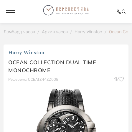
Ломбард часов
/
Архив часов
/
Harry Winston
/
Ocean Coll
Harry Winston
OCEAN COLLECTION DUAL TIME
MONOCHROME
Референс: OCEATZ44ZZ008